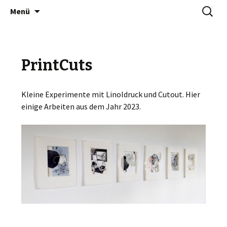
Zum
Suchen
NINA JOANNA BERGOLD
Menü
Inhalt
nach:
springen
PrintCuts
Kleine Experimente mit Linoldruck und Cutout. Hier
einige Arbeiten aus dem Jahr 2023.