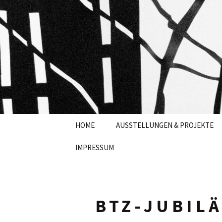
NINA J
Zum
HOME
AUSSTELLUNGEN & PROJEKTE
Inhalt
springen
IMPRESSUM
DEMNÄCHST
DATENSCHUTZERKLÄRUNG
2024
2023
BTZ-JUBIL
2022