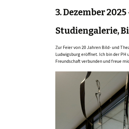
2021
3. Dezember 2025 
2020
Studiengalerie, 
2019
Zur Feier von 20 Jahren Bild- und Th
2018
Ludwigsburg eröffnet. Ich bin der PH
2017 UND FRÜHER
Freundschaft verbunden und freue mic