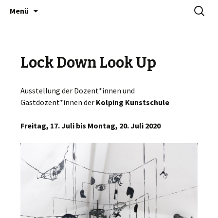
Zum
Suchen
NINA JOANNA BERGOLD
Menü
Inhalt
nach:
springen
Lock Down Look Up
Ausstellung der Dozent*innen und
Gastdozent*innen der
Kolping Kunstschule
Freitag, 17. Juli bis Montag, 20. Juli 2020