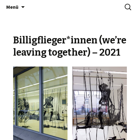
Zum
Suchen
NINA JOANNA BERGOLD
Menü
Inhalt
nach:
springen
Billigflieger*innen (we’re
leaving together) – 2021