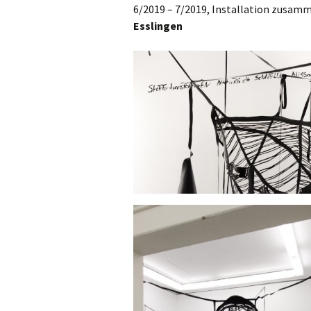
6/2019 – 7/2019, Installation zusam
2021
Esslingen
2020
2019
2018
2017 UND FRÜHER