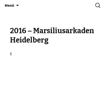
Zum
Suchen
NINA JOANNA BERGOLD
Menü
Inhalt
nach:
springen
2016 – Marsiliusarkaden
Heidelberg
E